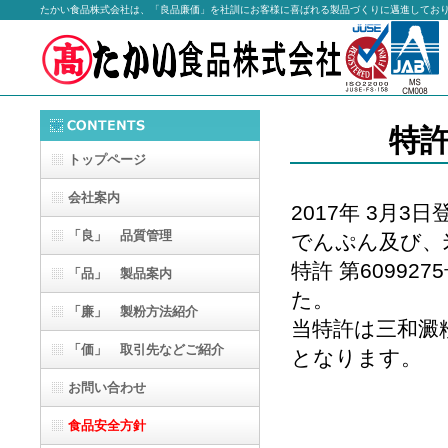
たかい食品株式会社は、「良品廉価」を社訓にお客様に喜ばれる製品づくりに邁進してお
特許
トップページ
会社案内
2017年 3月3
「良」
品質管理
でんぷん及び、
特許 第6099
「品」 製品案内
た。
「廉」 製粉方法紹介
当特許は三和澱
「価」 取引先などご紹介
となります。
お問い合わせ
食品安全方針