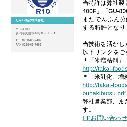
当特許は弊社製品の
400F」「GU-8
またでんぷん分解物
たかい食品株式会社
する特許となり
〒954-0111
新潟県見附市今町８－７－１
TEL 0258-66-2487
当技術を活かし
FAX 0258-66-7685
以下リンクをご
＊「米増粘剤」
http://takai-foo
＊「米乳化、増
http://takai-fo
bunakibutsu.pdf
弊社営業部、ま
す。
HPお問い合わ