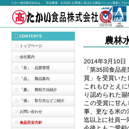
たかい食品株式会社は、「良品廉価」を社訓にお客様に喜ばれる製品づくりに邁進してお
農林
トップページ
会社案内
2014年3月10日
「良」
品質管理
「第35回食品
賞」を受賞いた
「品」 製品案内
これもひとえに
「廉」 製粉方法紹介
り認められた賜
「価」 取引先などご紹介
この受賞に甘ん
事、更なる米の
お問い合わせ
迄以上に社員一
食品安全方針
今後ともご愛顧