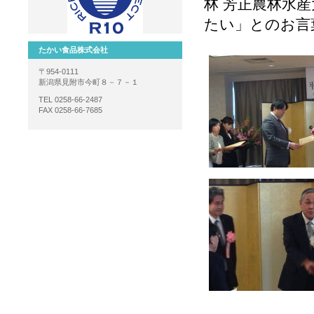
林 芳正
農林水産
たい」とのお言
たかい食品株式会社
〒954-0111
新潟県見附市今町８－７－１
TEL 0258-66-2487
FAX 0258-66-7685